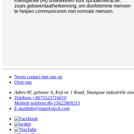
intelligentie (AI) ontwikkelen voor spraakinteractie,
zoals gebarentaalherkenning, om doofstomme mensen
te helpen communiceren met normale mensen.
Neem contact met ons op
Over ons
Adres:
4F, gebouw A, Keji nr. 1 Road, Shangxue industriële zon
Telefoon:
+8675523716010
Mobiele telefoon:
86-15622869213
E-mail
info@isparkytech.com