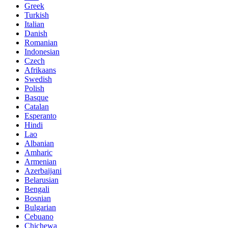
Greek
Turkish
Italian
Danish
Romanian
Indonesian
Czech
Afrikaans
Swedish
Polish
Basque
Catalan
Esperanto
Hindi
Lao
Albanian
Amharic
Armenian
Azerbaijani
Belarusian
Bengali
Bosnian
Bulgarian
Cebuano
Chichewa