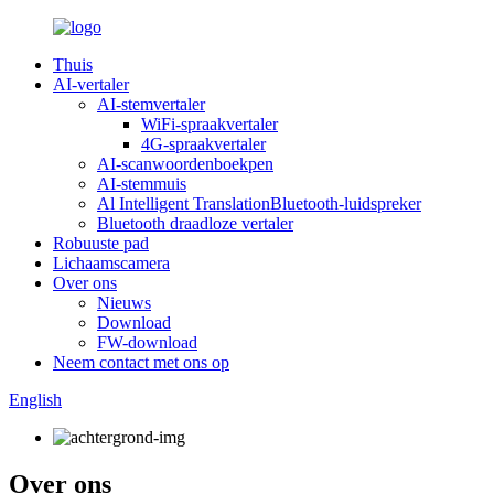
Thuis
AI-vertaler
AI-stemvertaler
WiFi-spraakvertaler
4G-spraakvertaler
AI-scanwoordenboekpen
AI-stemmuis
Al Intelligent TranslationBluetooth-luidspreker
Bluetooth draadloze vertaler
Robuuste pad
Lichaamscamera
Over ons
Nieuws
Download
FW-download
Neem contact met ons op
English
Over ons